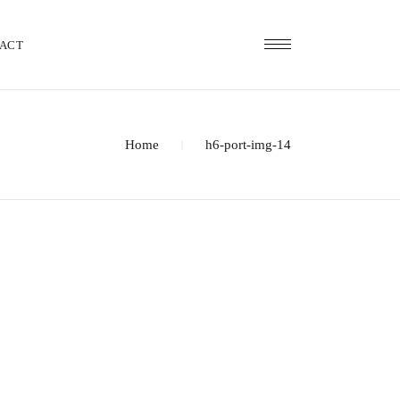
ACT
Home
h6-port-img-14